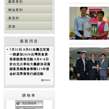
糖果系列
精油系列
香系列
其他
最新消息
•
7月31日-8月03在臺北世貿
一館參加2026台灣美食展-
客家館展售活動 8月4~6日
於台北火車站大廳參加花蓮
縣富里鄉農會舉辦115年度
金針花季展售行銷活動
購物車
我的購物車