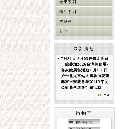
糖果系列
精油系列
香系列
其他
最新消息
•
7月31日-8月03在臺北世貿
一館參加2026台灣美食展-
客家館展售活動 8月4~6日
於台北火車站大廳參加花蓮
縣富里鄉農會舉辦115年度
金針花季展售行銷活動
購物車
我的購物車