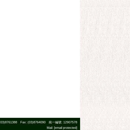
761388 Fax: (03)8764090 統一編號: 12907578
Mail:
[email protected]