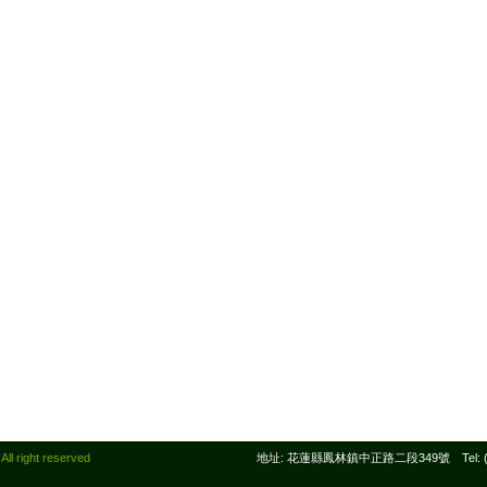
right reserved
地址: 花蓮縣鳳林鎮中正路二段349號 Tel: (03)8