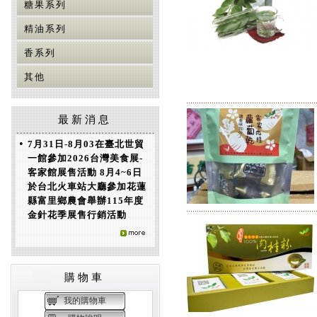
糖果系列
精油系列
香系列
其他
最新消息
•
7月31日-8月03在臺北世貿
一館參加2026台灣美食展-
客家館展售活動 8月4~6日
於台北火車站大廳參加花蓮
縣富里鄉農會舉辦115年度
金針花季展售行銷活動
購物車
我的購物車