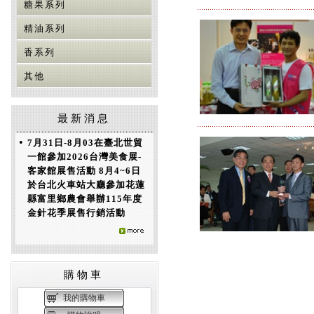
糖果系列
精油系列
香系列
其他
最新消息
•
7月31日-8月03在臺北世貿
一館參加2026台灣美食展-
客家館展售活動 8月4~6日
於台北火車站大廳參加花蓮
縣富里鄉農會舉辦115年度
金針花季展售行銷活動
購物車
我的購物車