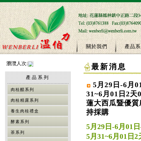
關於我們
產品系
瀏灠人次:
最新消息
產品系列
5月29日-6
肉桂醋系列
31~6月01日2
肉桂精露系列
蓮大西瓜暨優質農
持採購
養生肉桂禮盒
酵素系列
5月29日-6月0
茶系列
5月31~6月01日