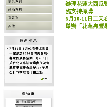
糖果系列
辦理花蓮大西瓜暨
精油系列
臨支持採購
6月10-11日
香系列
舉辦「花蓮壽豐
其他
最新消息
•
7月31日-8月03在臺北世貿
一館參加2026台灣美食展-
客家館展售活動 8月4~6日
於台北火車站大廳參加花蓮
縣富里鄉農會舉辦115年度
金針花季展售行銷活動
購物車
我的購物車