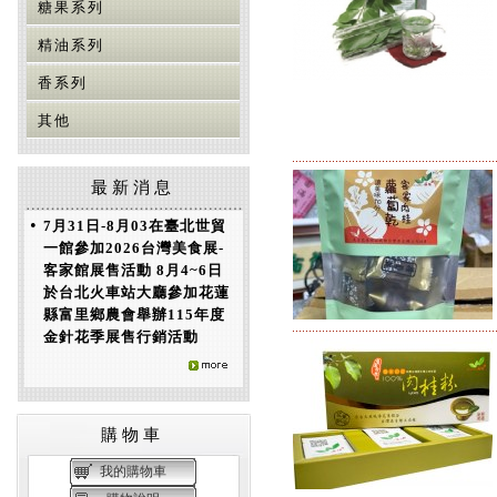
糖果系列
精油系列
香系列
其他
最新消息
•
7月31日-8月03在臺北世貿
一館參加2026台灣美食展-
客家館展售活動 8月4~6日
於台北火車站大廳參加花蓮
縣富里鄉農會舉辦115年度
金針花季展售行銷活動
購物車
我的購物車